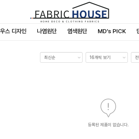
패
브
릭
우스 디자인
나염원단
염색원단
MD’s PICK
하
우
스
등록된 제품이 없습니다.