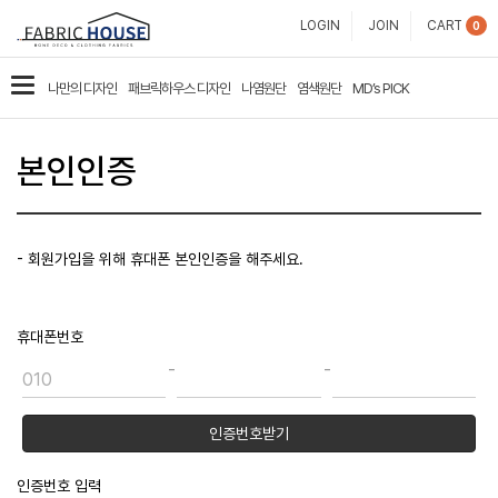
패
LOGIN
JOIN
CART
0
브
카
나만의 디자인
패브릭하우스 디자인
나염원단
염색원단
MD’s PICK
릭
테
고
하
본인인증
리
우
스
- 회원가입을 위해 휴대폰 본인인증을 해주세요.
휴대폰번호
인증번호받기
인증번호 입력