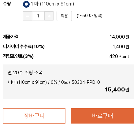
수량
1 마 (
110
cm x 91cm)
(1~50 마 입력)
적용
제품가격
14,000
원
디자이너 수수료(10%)
1,400
원
적립포인트(3%)
420
Point
면 20수 쉬팅 소폭
/
1마 (110cm x 91cm)
/
0
% /
0
도 /
50304-RPD-0
15,400
원
장바구니
바로구매