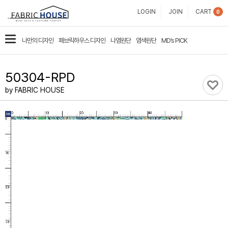
패
LOGIN
JOIN
CART
0
브
카
나만의 디자인
패브릭하우스 디자인
나염원단
염색원단
MD’s PICK
릭
테
고
하
50304-RPD
리
우
by FABRIC HOUSE
스