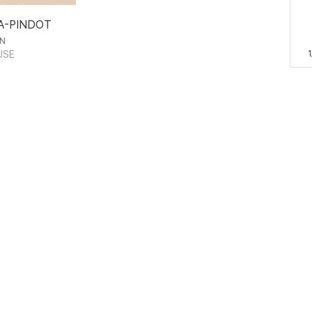
A-PINDOT
IN
USE
1