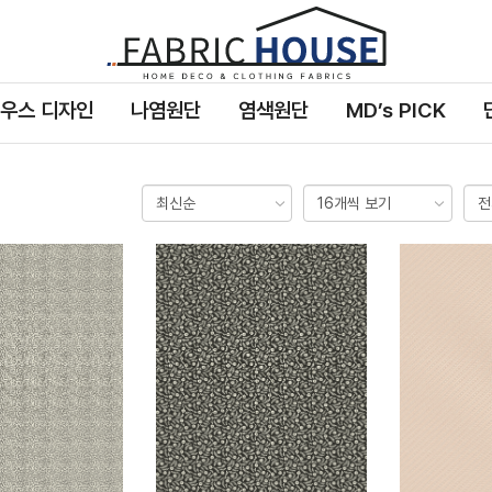
패
브
릭
우스 디자인
나염원단
염색원단
MD’s PICK
하
우
스