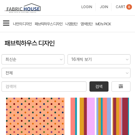
패
LOGIN
JOIN
CART
0
브
카
나만의 디자인
패브릭하우스 디자인
나염원단
염색원단
MD’s PICK
릭
테
고
하
패브릭하우스 디자인
리
우
스
검색