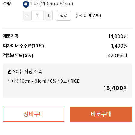
수량
1 마 (
110
cm x 91cm)
(1~50 마 입력)
적용
제품가격
14,000
원
디자이너 수수료(10%)
1,400
원
적립포인트(3%)
420
Point
면 20수 쉬팅 소폭
/
1마 (110cm x 91cm)
/
0
% /
0
도 /
RICE
15,400
원
장바구니
바로구매