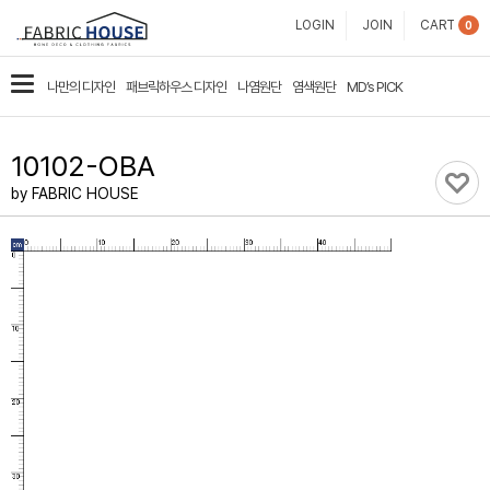
패
LOGIN
JOIN
CART
0
브
카
나만의 디자인
패브릭하우스 디자인
나염원단
염색원단
MD’s PICK
릭
테
고
하
10102-OBA
리
우
by FABRIC HOUSE
스