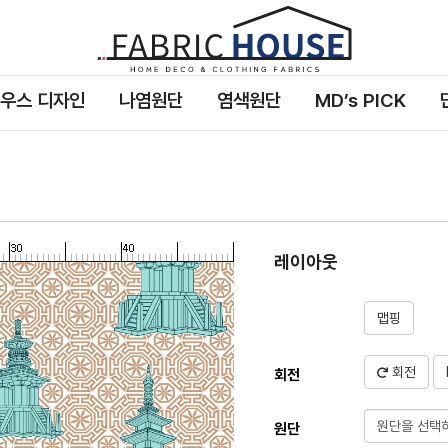
패
브
릭
우스 디자인
나염원단
염색원단
MD’s PICK
하
우
스
레이아웃
맵핑
회전
회전
원단