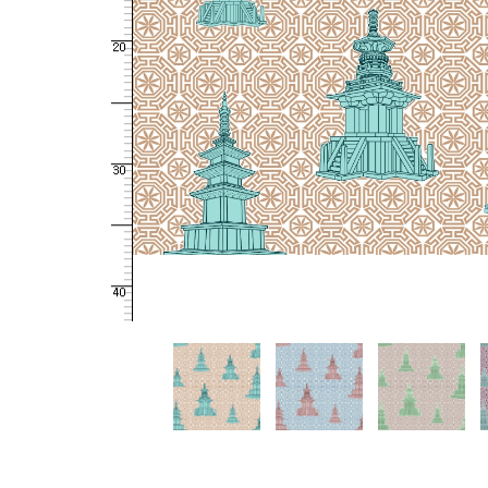
50357-
50357-
RGD-
RGD-
1
2