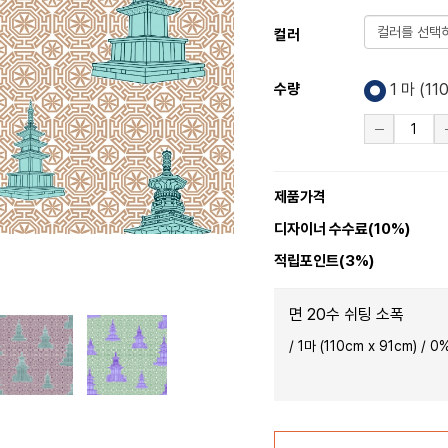
컬러
수량
1 마 (
11
제품가격
디자이너 수수료(10%)
적립포인트(3%)
면 20수 쉬팅 소폭
50357-
50357-
RGD-
RGD-
/
1마 (110cm x 91cm)
/
0
%
3
4