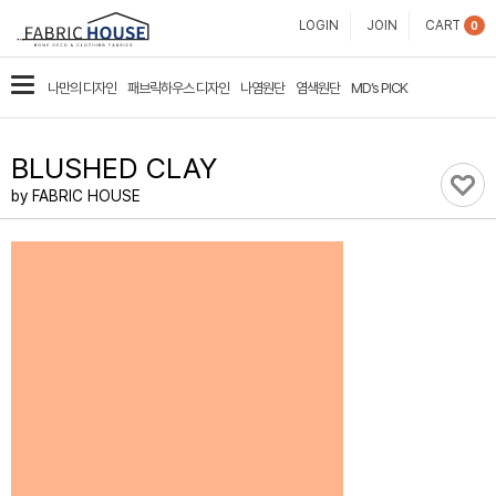
패
LOGIN
JOIN
CART
0
브
카
나만의 디자인
패브릭하우스 디자인
나염원단
염색원단
MD’s PICK
릭
테
고
하
BLUSHED CLAY
리
우
by FABRIC HOUSE
스