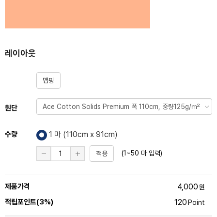
레이아웃
맵핑
원단
수량
1 마 (
110
cm x 91cm)
(1~50 마 입력)
적용
제품가격
4,000
원
적립포인트(3%)
120
Point