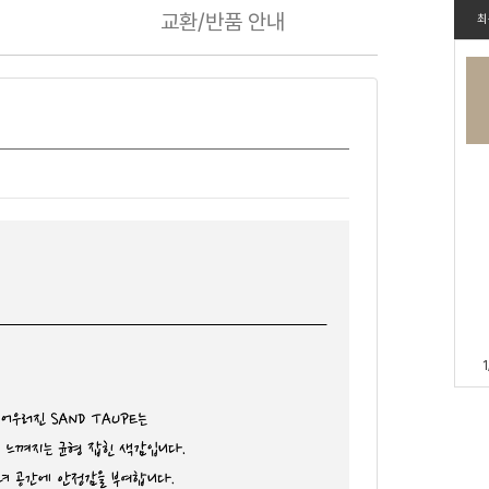
교환/반품
안내
최
1