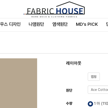
패
브
릭
우스 디자인
나염원단
염색원단
MD’s PICK
하
우
스
레이아웃
맵핑
원단
수량
1 마 (
11