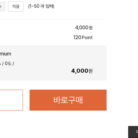
(1~50 마 입력)
적용
4,000
원
120
Point
emium
 /
0
도 /
4,000
원
바로구매